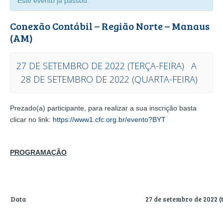
Este evento já passou.
Conexão Contábil – Região Norte – Manaus
(AM)
27 DE SETEMBRO DE 2022 (TERÇA-FEIRA)
A
28 DE SETEMBRO DE 2022 (QUARTA-FEIRA)
EVENTO
Prezado(a) participante, para realizar a sua inscrição basta
NAVEGAÇÃO
clicar no link:
https://www1.cfc.org.br/evento?BYT
PROGRAMAÇÃO
Data
27 de setembro de 2022 (