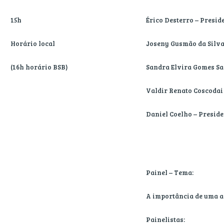
15h
Érico Desterro – Presi
Horário local
Joseny Gusmão da Silva
(16h horário BSB)
Sandra Elvira Gomes San
Valdir Renato Coscodai 
Daniel Coelho – Presid
Painel – Tema:
A importância de uma ag
Painelistas: