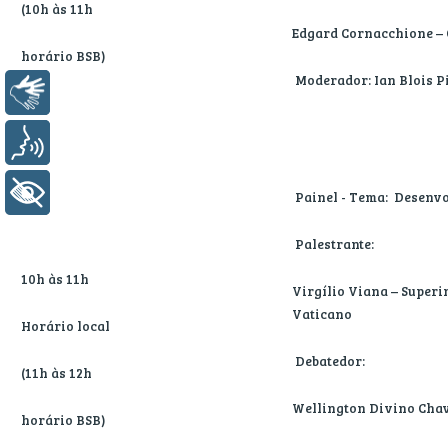
(10h às 11h
Edgard Cornacchione – 
horário BSB)
Moderador: Ian Blois P
Libras
Voz
+ Acessibilidade
Painel - Tema: Desenv
Palestrante:
10h às 11h
Virgílio Viana – Superi
Vaticano
Horário local
Debatedor:
(11h às 12h
Wellington Divino Chav
horário BSB)