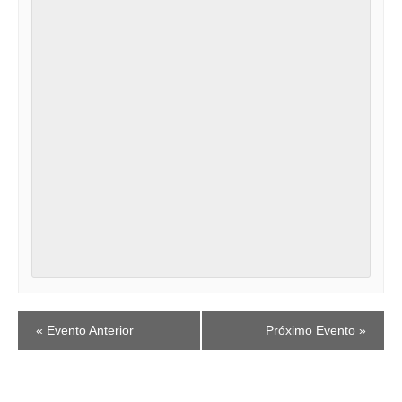
EVENTO
«
Evento Anterior
Próximo Evento
»
NAVEGAÇÃO