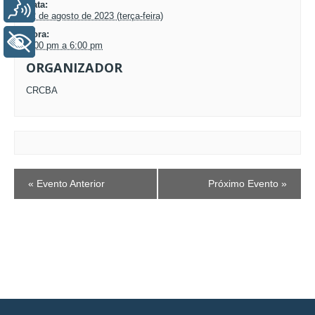
Data:
Voz
22 de agosto de 2023 (terça-feira)
Hora:
+ Acessibilidade
2:00 pm a 6:00 pm
ORGANIZADOR
CRCBA
EVENTO
«
Evento Anterior
Próximo Evento
»
NAVEGAÇÃO