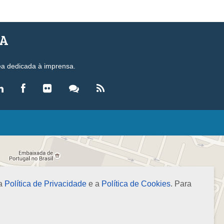
SA
ea dedicada à imprensa.
LEGISLAÇÃO
eis
ecretos-Lei
esoluções
 a
Política de Privacidade
e a
Política de Cookies
. Para
ormas Brasileiras de Contabilidade
nstruções Normativas
úmulas
NOTÍCIAS