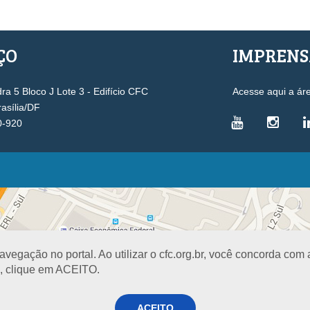
ÇO
IMPREN
a 5 Bloco J Lote 3 - Edifício CFC
Acesse aqui a ár
rasília/DF
0-920
VICE-PRESIDÊNCIAS
Administrativa
L
Controle Interno
D
Desenvolvimento Profissional
R
egação no portal. Ao utilizar o cfc.org.br, você concorda com
Governança e Gestão Estratégica
N
a, clique em ACEITO.
Fiscalização, Ética e Disciplina
I
Técnica
S
Registro
ACEITO