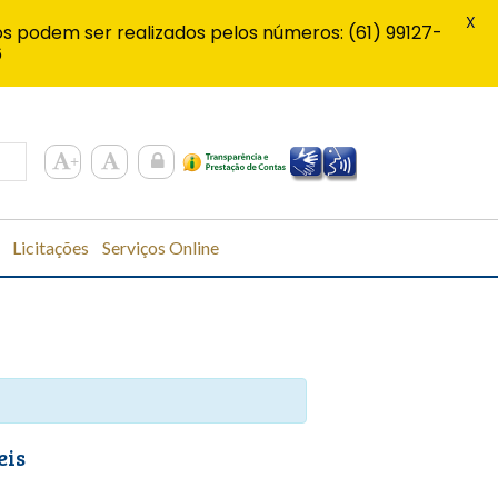
X
s podem ser realizados pelos números: (61) 99127-
6
Licitações
Serviços Online
eis