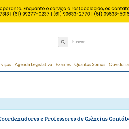
operante. Enquanto o serviço é restabelecido, os contato
7313 | (61) 99277-0237 | (61) 99633-2770 | (61) 99633-501
rviços
Agenda Legislativa
Exames
Quantos Somos
Ouvidoria
Coordenadores e Professores de Ciências Contáb