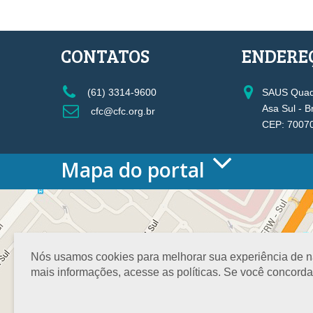
CONTATOS
ENDERE
(61) 3314-9600
SAUS Quadr
Asa Sul - B
cfc@cfc.org.br
CEP: 7007
Mapa do portal
HOME
O CONSELHO
Conselho Diretor
Nossa Sede
Nós usamos cookies para melhorar sua experiência de nav
Planejamento
mais informações, acesse as políticas. Se você concord
Organograma
Medalha João Lyra
Presidentes do CFC – Gestões anteriores