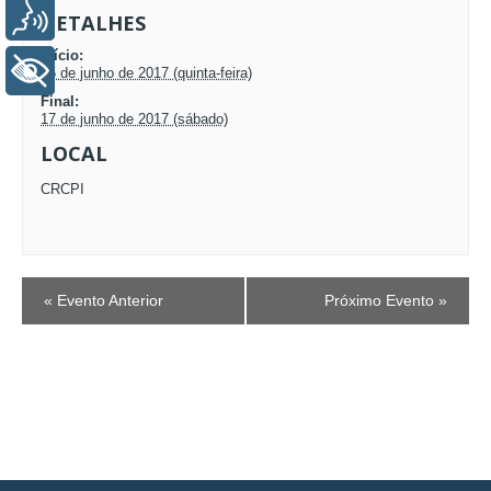
Voz
DETALHES
Início:
+ Acessibilidade
15 de junho de 2017 (quinta-feira)
Final:
17 de junho de 2017 (sábado)
LOCAL
CRCPI
EVENTO
«
Evento Anterior
Próximo Evento
»
NAVEGAÇÃO