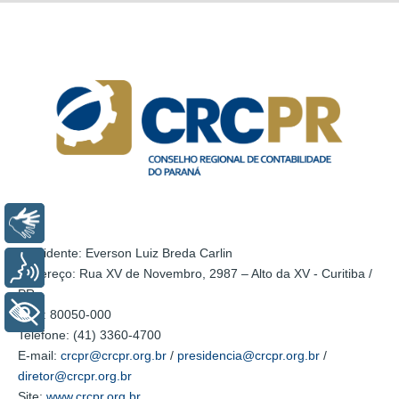
Libras
Presidente: Everson Luiz Breda Carlin
Voz
Endereço: Rua XV de Novembro, 2987 – Alto da XV - Curitiba /
PR
+ Acessibilidade
CEP: 80050-000
Telefone: (41) 3360-4700
E-mail:
crc­pr@crcpr.org.br
/
presidencia@crcpr.org.br
/
diretor@crcpr.org.br
Site:
www.crcpr.org.br