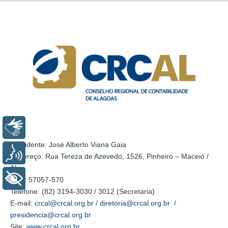
Libras
Presidente: José Alberto Viana Gaia
Voz
Endereço: Rua Tereza de Azevedo, 1526, Pinheiro – Maceió /
AL
+ Acessibilidade
CEP: 57057-570
Telefone: (82) 3194-3030 / 3012 (Secretaria)
E-mail:
crcal@crcal.org.br
/
diretoria@crcal.org.br
/
presidencia@crcal.org.br
Site:
www.crcal.org.br