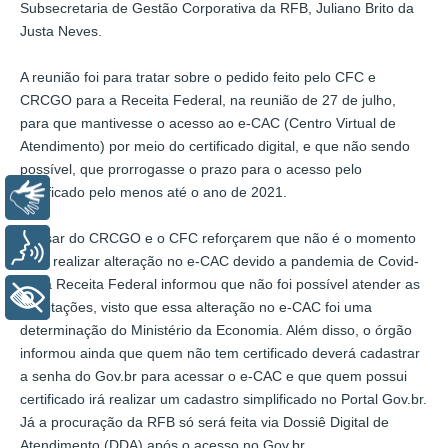
Subsecretaria de Gestão Corporativa da RFB, Juliano Brito da
Justa Neves.
A reunião foi para tratar sobre o pedido feito pelo CFC e
CRCGO para a Receita Federal, na reunião de 27 de julho,
para que mantivesse o acesso ao e-CAC (Centro Virtual de
Atendimento) por meio do certificado digital, e que não sendo
possível, que prorrogasse o prazo para o acesso pelo
certificado pelo menos até o ano de 2021.
Libras
Apesar do CRCGO e o CFC reforçarem que não é o momento
Voz
para realizar alteração no e-CAC devido a pandemia de Covid-
19, a Receita Federal informou que não foi possível atender as
+ Acessibilidade
solicitações, visto que essa alteração no e-CAC foi uma
determinação do Ministério da Economia. Além disso, o órgão
informou ainda que quem não tem certificado deverá cadastrar
a senha do Gov.br para acessar o e-CAC e que quem possui
certificado irá realizar um cadastro simplificado no Portal Gov.br.
Já a procuração da RFB só será feita via Dossiê Digital de
Atendimento (DDA) após o acesso no Gov.br.