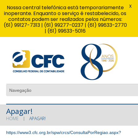
X
Nossa central telefônica está temporariamente
inoperante. Enquanto o serviço é restabelecido, os
contatos podem ser realizados pelos números:
(61) 99127-7313 | (61) 99277-0237 | (61) 99633-2770
| (61) 99633-5016
Apagar!
HOME
APAGAR!
https://www3.cfc.org.br/spw/crcs/ConsultaPorRegiao.aspx?