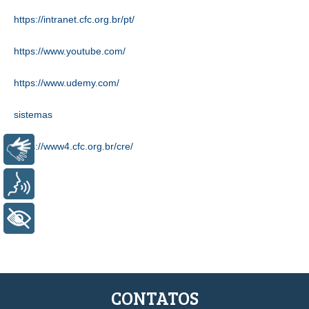
https://intranet.cfc.org.br/pt/
https://www.youtube.com/
https://www.udemy.com/
sistemas
https://www4.cfc.org.br/cre/
Libras
Voz
+ Acessibilidade
CONTATOS