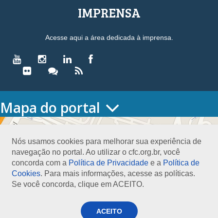
IMPRENSA
Acesse aqui a área dedicada à imprensa.
Mapa do portal
HOME
O CONSELHO
Nós usamos cookies para melhorar sua experiência de
Conselho Diretor
navegação no portal. Ao utilizar o cfc.org.br, você
Nossa Sede
concorda com a
Política de Privacidade
e a
Política de
Planejamento
Cookies
. Para mais informações, acesse as políticas.
Organograma
Se você concorda, clique em ACEITO.
Medalha João Lyra
Presidentes do CFC – Gestões anteriores
PRESIDÊNCIA
ACEITO