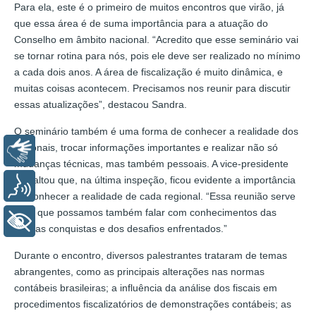
Para ela, este é o primeiro de muitos encontros que virão, já
que essa área é de suma importância para a atuação do
Conselho em âmbito nacional. “Acredito que esse seminário vai
se tornar rotina para nós, pois ele deve ser realizado no mínimo
a cada dois anos. A área de fiscalização é muito dinâmica, e
muitas coisas acontecem. Precisamos nos reunir para discutir
essas atualizações”, destacou Sandra.
O seminário também é uma forma de conhecer a realidade dos
regionais, trocar informações importantes e realizar não só
Libras
mudanças técnicas, mas também pessoais. A vice-presidente
ressaltou que, na última inspeção, ficou evidente a importância
Voz
de conhecer a realidade de cada regional. “Essa reunião serve
para que possamos também falar com conhecimentos das
+ Acessibilidade
nossas conquistas e dos desafios enfrentados.”
Durante o encontro, diversos palestrantes trataram de temas
abrangentes, como as principais alterações nas normas
contábeis brasileiras; a influência da análise dos fiscais em
procedimentos fiscalizatórios de demonstrações contábeis; as