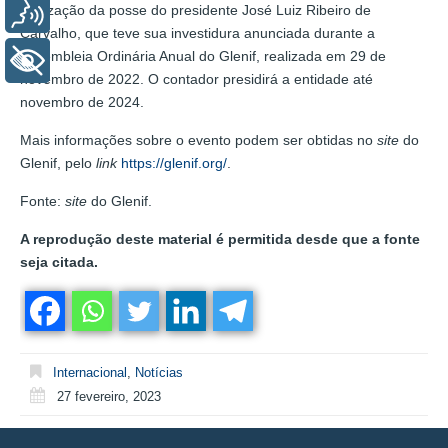
realização da posse do presidente José Luiz Ribeiro de
Voz
Carvalho, que teve sua investidura anunciada durante a
Assembleia Ordinária Anual do Glenif, realizada em 29 de
+ Acessibilidade
novembro de 2022. O contador presidirá a entidade até
novembro de 2024.
Mais informações sobre o evento podem ser obtidas no
site
do
Glenif, pelo
link
https://glenif.org/
.
Fonte:
site
do Glenif.
A reprodução deste material é permitida desde que a fonte
seja citada.
Internacional
,
Notícias
27 fevereiro, 2023