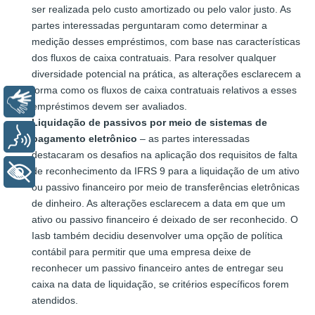
ser realizada pelo custo amortizado ou pelo valor justo. As
partes interessadas perguntaram como determinar a
medição desses empréstimos, com base nas características
dos fluxos de caixa contratuais. Para resolver qualquer
diversidade potencial na prática, as alterações esclarecem a
forma como os fluxos de caixa contratuais relativos a esses
Libras
empréstimos devem ser avaliados.
Liquidação de passivos por meio de sistemas de
Voz
pagamento eletrônico
– as partes interessadas
destacaram os desafios na aplicação dos requisitos de falta
de reconhecimento da IFRS 9 para a liquidação de um ativo
+ Acessibilidade
ou passivo financeiro por meio de transferências eletrônicas
de dinheiro. As alterações esclarecem a data em que um
ativo ou passivo financeiro é deixado de ser reconhecido. O
Iasb também decidiu desenvolver uma opção de política
contábil para permitir que uma empresa deixe de
reconhecer um passivo financeiro antes de entregar seu
caixa na data de liquidação, se critérios específicos forem
atendidos.